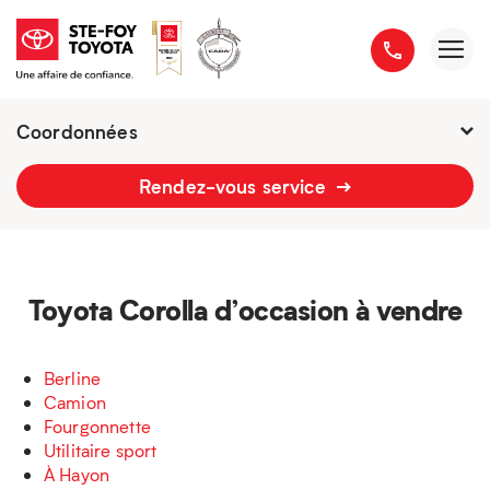
Coordonnées
Fermé : samedi
-
Rendez-vous service
2777 boulevard du Versant-Nord
418 658-1340
Toyota Corolla d’occasion à vendre
Berline
Camion
Fourgonnette
Utilitaire sport
À Hayon