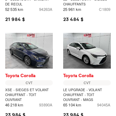
DE RECUL
CHAUFFANTS
52 535 km
94263A
25 961 km
C1809
21 984 $
23 484 $
Toyota Corolla
Toyota Corolla
CVT
CVT
XSE - SIEGES ET VOLANT
LE UPGRADE - VOLANT
CHAUFFANT - TOIT
CHAUFFANT - TOIT
OUVRANT
OUVRANT - MAGS
46 218 km
93890A
65 104 km
94045A
23 984 $
23 984 $