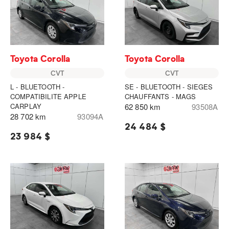
Toyota Corolla
Toyota Corolla
CVT
CVT
L - BLUETOOTH -
SE - BLUETOOTH - SIEGES
COMPATIBILITE APPLE
CHAUFFANTS - MAGS
CARPLAY
62 850 km
93508A
28 702 km
93094A
24 484 $
23 984 $