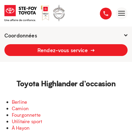
Coordonnées
Fermé : Ouverture
-
Rendez-vous service
2777 boulevard du Versant-Nord
418 658-1340
Toyota Highlander d’occasion
Berline
Camion
Fourgonnette
Utilitaire sport
À Hayon