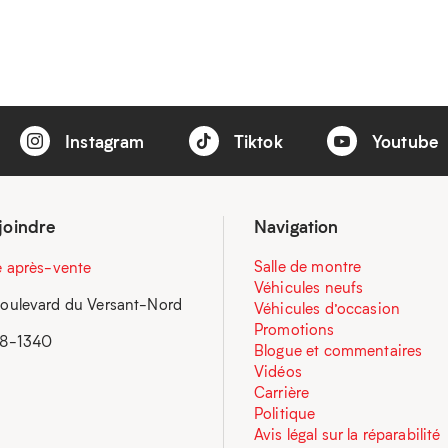
Instagram
Tiktok
Youtube
joindre
Navigation
Salle de montre
e après-vente
Véhicules neufs
oulevard du Versant-Nord
Véhicules d’occasion
Promotions
58-1340
Blogue et commentaires
Vidéos
Carrière
Politique
Avis légal sur la réparabilité