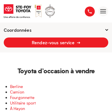
Coordonnées
Fermé :
7h - 18h
Rendez-vous service
2777 boulevard du Versant-Nord
418 658-1340
Toyota d’occasion à vendre
Berline
Camion
Fourgonnette
Utilitaire sport
À Hayon