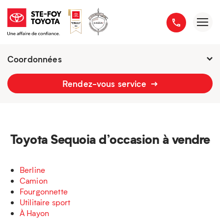
Coordonnées
Fermé : Ouverture
-
Rendez-vous service
2777 boulevard du Versant-Nord
418 658-1340
Toyota Sequoia d’occasion à vendre
Berline
Camion
Fourgonnette
Utilitaire sport
À Hayon