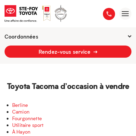
Coordonnées
Fermé :
7h - 21h
Rendez-vous service
2777 boulevard du Versant-Nord
418 658-1340
Toyota Tacoma d’occasion à vendre
Berline
Camion
Fourgonnette
Utilitaire sport
À Hayon