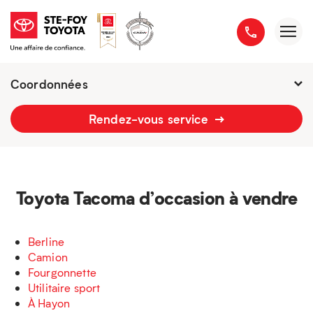
Coordonnées
Fermé :
7h - 21h
Rendez-vous service
2777 boulevard du Versant-Nord
418 658-1340
Toyota Tacoma d’occasion à vendre
Berline
Camion
Fourgonnette
Utilitaire sport
À Hayon