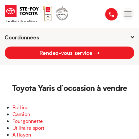
Coordonnées
Fermé : Ouverture
-
Rendez-vous service
2777 boulevard du Versant-Nord
418 658-1340
Toyota Yaris d’occasion à vendre
Berline
Camion
Fourgonnette
Utilitaire sport
À Hayon