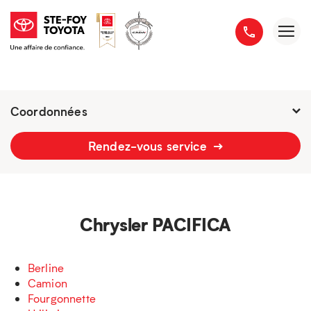
Coordonnées
Présentement ouvert jusqu'à
21h
Rendez-vous service
2777 boulevard du Versant-Nord
418 658-1340
Chrysler PACIFICA
Berline
Camion
Fourgonnette