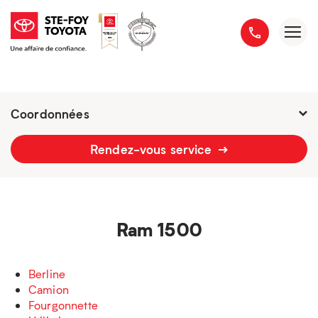
Coordonnées
Fermé : Ouverture
-
Rendez-vous service
2777 boulevard du Versant-Nord
418 658-1340
Ram 1500
Berline
Camion
Fourgonnette