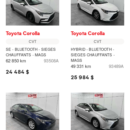
Toyota Corolla
Toyota Corolla
CVT
CVT
SE - BLUETOOTH - SIEGES
HYBRID - BLUETOOTH -
CHAUFFANTS - MAGS
SIEGES CHAUFFANTS -
62 850 km
93508A
MAGS
49 331 km
93489A
24 484 $
25 984 $