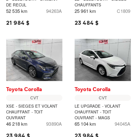
DE RECUL
CHAUFFANTS
52 535 km
94263A
25 961 km
C1809
21 984 $
23 484 $
Toyota Corolla
Toyota Corolla
CVT
CVT
XSE - SIEGES ET VOLANT
LE UPGRADE - VOLANT
CHAUFFANT - TOIT
CHAUFFANT - TOIT
OUVRANT
OUVRANT - MAGS
46 218 km
93890A
65 104 km
94045A
23 984 $
23 984 $