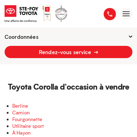
Coordonnées
Fermé :
7h - 21h
Rendez-vous service
2777 boulevard du Versant-Nord
418 658-1340
Toyota Corolla d’occasion à vendre
Berline
Camion
Fourgonnette
Utilitaire sport
À Hayon