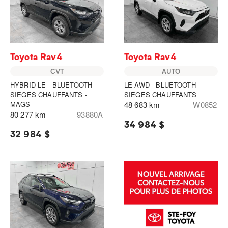
Toyota Rav4
Toyota Rav4
CVT
AUTO
HYBRID LE - BLUETOOTH -
LE AWD - BLUETOOTH -
SIEGES CHAUFFANTS -
SIEGES CHAUFFANTS
MAGS
48 683 km
W0852
80 277 km
93880A
34 984 $
32 984 $