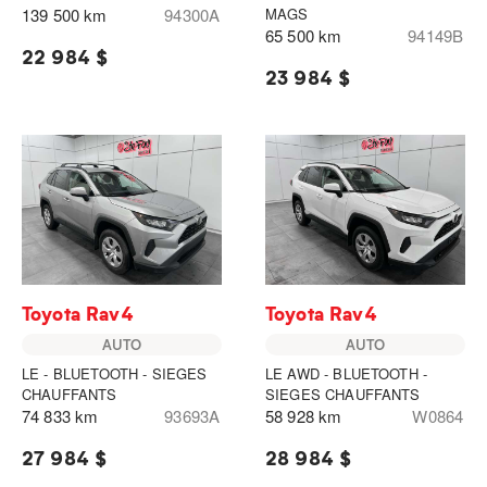
139 500 km
94300A
MAGS
65 500 km
94149B
22 984 $
23 984 $
Toyota Rav4
Toyota Rav4
AUTO
AUTO
LE - BLUETOOTH - SIEGES
LE AWD - BLUETOOTH -
CHAUFFANTS
SIEGES CHAUFFANTS
74 833 km
93693A
58 928 km
W0864
27 984 $
28 984 $