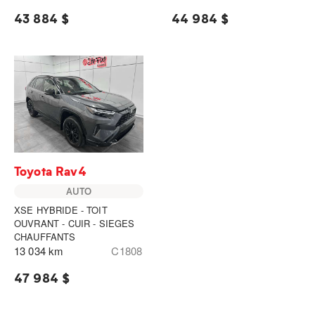
43 884 $
44 984 $
Toyota Rav4
AUTO
XSE HYBRIDE - TOIT
OUVRANT - CUIR - SIEGES
CHAUFFANTS
13 034 km
C1808
47 984 $