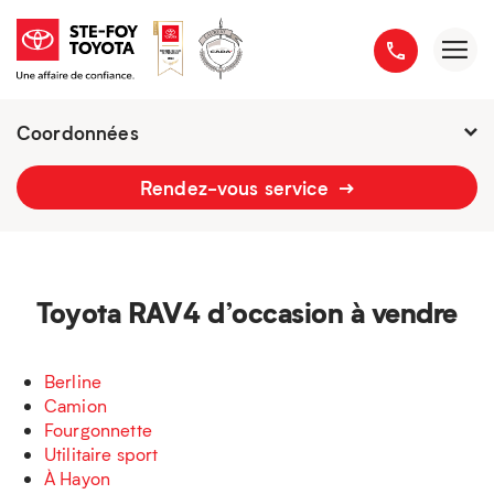
Coordonnées
Fermé :
7h - 21h
Rendez-vous service
2777 boulevard du Versant-Nord
418 658-1340
Toyota RAV4 d’occasion à vendre
Berline
Camion
Fourgonnette
Utilitaire sport
À Hayon