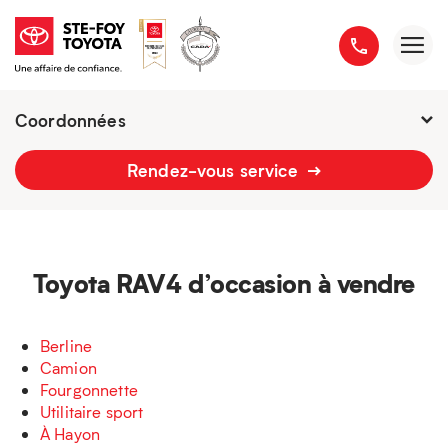
Coordonnées
Fermé : Ouverture
-
Rendez-vous service
2777 boulevard du Versant-Nord
418 658-1340
Toyota RAV4 d’occasion à vendre
Berline
Camion
Fourgonnette
Utilitaire sport
À Hayon