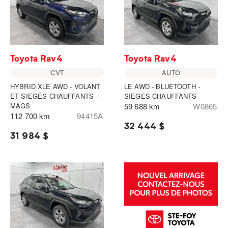
Toyota Rav4
Toyota Rav4
CVT
AUTO
HYBRID XLE AWD - VOLANT
LE AWD - BLUETOOTH -
ET SIEGES CHAUFFANTS -
SIEGES CHAUFFANTS
MAGS
59 688 km
W0865
112 700 km
94415A
32 444 $
31 984 $