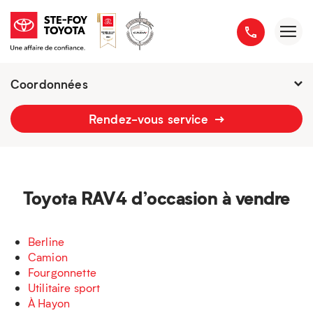
Coordonnées
Ouverture imminente :
7h - 21h
Rendez-vous service
2777 boulevard du Versant-Nord
418 658-1340
Toyota RAV4 d’occasion à vendre
Berline
Camion
Fourgonnette
Utilitaire sport
À Hayon