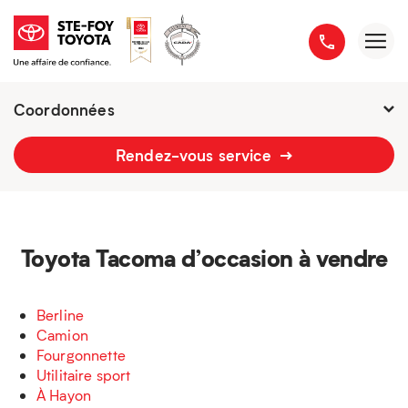
Coordonnées
Fermé : vendredi
7h - 18h
Rendez-vous service
2777 boulevard du Versant-Nord
418 658-1340
Toyota Tacoma d’occasion à vendre
Berline
Camion
Fourgonnette
Utilitaire sport
À Hayon