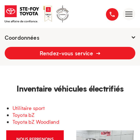
Coordonnées
Fermé : Ouverture
-
Rendez-vous service
2777 boulevard du Versant-Nord
418 658-1340
Inventaire véhicules électrifiés
Utilitaire sport
Toyota bZ
Toyota bZ Woodland