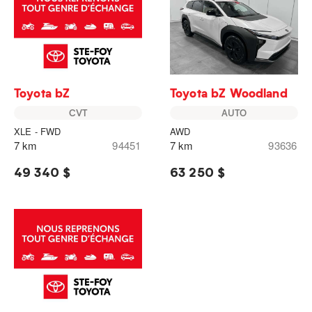
Toyota bZ
Toyota bZ Woodland
CVT
AUTO
XLE - FWD
AWD
7 km
94451
7 km
93636
49 340 $
63 250 $