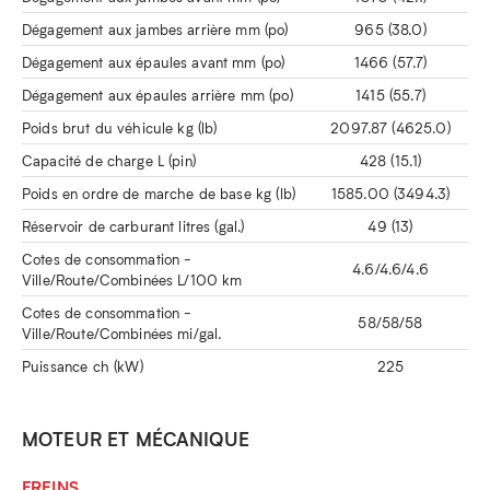
Dégagement aux jambes arrière mm (po)
965 (38.0)
Dégagement aux épaules avant mm (po)
1466 (57.7)
Dégagement aux épaules arrière mm (po)
1415 (55.7)
Poids brut du véhicule kg (lb)
2097.87 (4625.0)
Capacité de charge L (pin)
428 (15.1)
Poids en ordre de marche de base kg (lb)
1585.00 (3494.3)
Réservoir de carburant litres (gal.)
49 (13)
Cotes de consommation -
4.6/4.6/4.6
Ville/Route/Combinées L/100 km
Cotes de consommation -
58/58/58
Ville/Route/Combinées mi/gal.
Puissance ch (kW)
225
MOTEUR ET MÉCANIQUE
FREINS