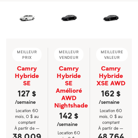
MEILLEUR
MEILLEUR
MEILLEURE
PRIX
VENDEUR
VALEUR
Camry
Camry
Camry
Hybride
Hybride
Hybride
SE
SE
XSE AWD
Amélioré
127
162
$
$
AWD
/semaine
/semaine
Nightshade
Location 60
Location 60
142
$
mois, 0 $ au
mois, 0 $ au
comptant
comptant
/semaine
À partir de –
À partir de –
Location 60
38 009
48 764