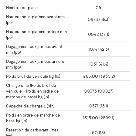
Nombre de places
05
Hauteur sous plafond avant mm
0973 (38.3)
(po)
Hauteur sous plafond arrière mm
0942 (37.1)
(po)
Dégagement aux jambes avant
1074 (42.3)
mm (po)
Dégagement aux jambes arrière
1051 (41.4)
mm (po)
Poids brut du véhicule kg (lb)
1785.00 (3935.2)
Charge utile (Poids brut du
véhicule - Poids en ordre de
00375 (00827)
marche de base) kg (lb)
Capacité de charge L (pin)
0371 (13.1)
Poids en ordre de marche de
1315.00 (2899.1)
base kg (lb)
Réservoir de carburant litres
50 (13)
(gal.)