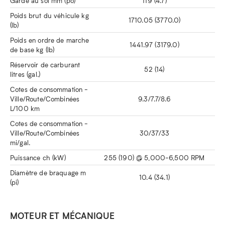
Garde au sol mm (po)
119 (4.7)
Poids brut du véhicule kg
1710.05 (3770.0)
(lb)
Poids en ordre de marche
1441.97 (3179.0)
de base kg (lb)
Réservoir de carburant
52 (14)
litres (gal.)
Cotes de consommation -
Ville/Route/Combinées
9.3/7.7/8.6
L/100 km
Cotes de consommation -
Ville/Route/Combinées
30/37/33
mi/gal.
Puissance ch (kW)
255 (190) @ 5,000-6,500 RPM
Diamètre de braquage m
10.4 (34.1)
(pi)
MOTEUR ET MÉCANIQUE