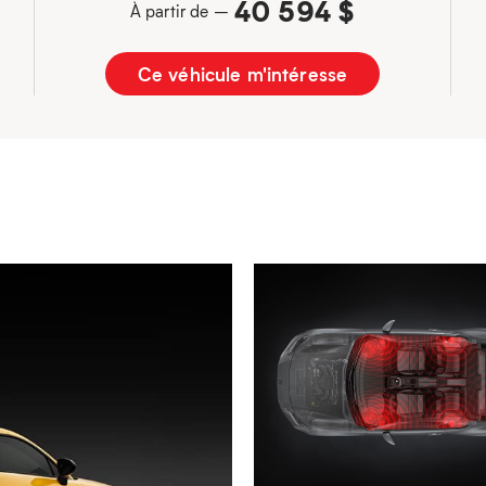
40 594 $
À partir de –
Ce véhicule m'intéresse