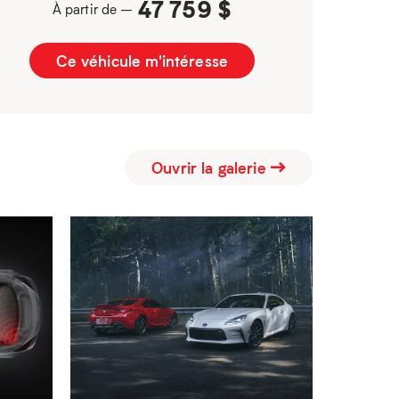
47 759 $
À partir de –
Ce véhicule m'intéresse
Ouvrir la galerie