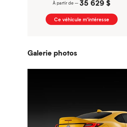
35 629 $
À partir de –
Ce véhicule m'intéresse
Galerie photos