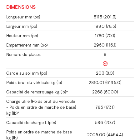
DIMENSIONS
Longueur mm (po)
5115 (201.3)
Largeur mm (po)
1990 (78.3)
Hauteur mm (po)
1780 (70.1)
Empattement mm (po)
2950 (116.1)
Nombre de places
8
Garde au sol mm (po)
203 (8.0)
Poids brut du véhicule kg (lb)
2810.01 (6195.0)
Capacité de remorquage kg (lb)†
2268 (5000)
Charge utile (Poids brut du véhicule
- Poids en ordre de marche de base)
785 (1731)
kg (lb)*
Capacité de charge L (pin)
586 (20.7)
Poids en ordre de marche de base
2025.00 (4464.4)
kg (lb)