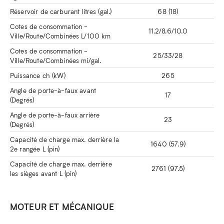
Réservoir de carburant litres (gal.)
68 (18)
Cotes de consommation -
11.2/8.6/10.0
Ville/Route/Combinées L/100 km
Cotes de consommation -
25/33/28
Ville/Route/Combinées mi/gal.
Puissance ch (kW)
265
Angle de porte-à-faux avant
17
(Degrés)
Angle de porte-à-faux arrière
23
(Degrés)
Capacité de charge max. derrière la
1640 (57.9)
2e rangée L (pin)
Capacité de charge max. derrière
2761 (97.5)
les sièges avant L (pin)
MOTEUR ET MÉCANIQUE