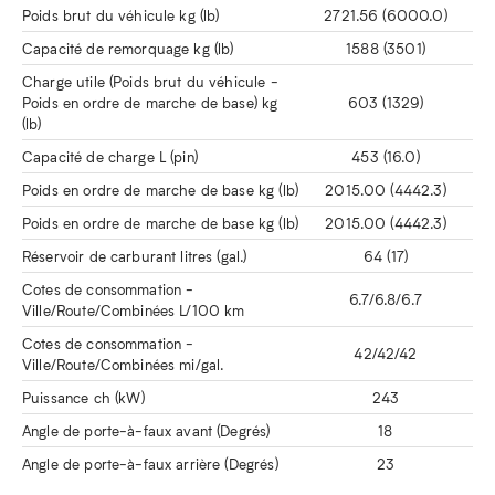
Poids brut du véhicule kg (lb)
2721.56 (6000.0)
Capacité de remorquage kg (lb)
1588 (3501)
Charge utile (Poids brut du véhicule -
Poids en ordre de marche de base) kg
603 (1329)
(lb)
Capacité de charge L (pin)
453 (16.0)
Poids en ordre de marche de base kg (lb)
2015.00 (4442.3)
Poids en ordre de marche de base kg (lb)
2015.00 (4442.3)
Réservoir de carburant litres (gal.)
64 (17)
Cotes de consommation -
6.7/6.8/6.7
Ville/Route/Combinées L/100 km
Cotes de consommation -
42/42/42
Ville/Route/Combinées mi/gal.
Puissance ch (kW)
243
Angle de porte-à-faux avant (Degrés)
18
Angle de porte-à-faux arrière (Degrés)
23