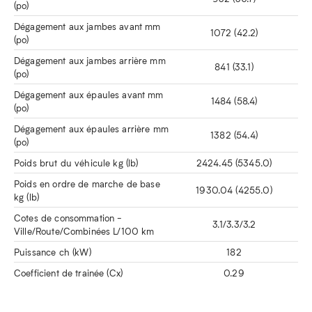
(po)
Dégagement aux jambes avant mm
1072 (42.2)
(po)
Dégagement aux jambes arrière mm
841 (33.1)
(po)
Dégagement aux épaules avant mm
1484 (58.4)
(po)
Dégagement aux épaules arrière mm
1382 (54.4)
(po)
Poids brut du véhicule kg (lb)
2424.45 (5345.0)
Poids en ordre de marche de base
1930.04 (4255.0)
kg (lb)
Cotes de consommation -
3.1/3.3/3.2
Ville/Route/Combinées L/100 km
Puissance ch (kW)
182
Coefficient de trainée (Cx)
0.29