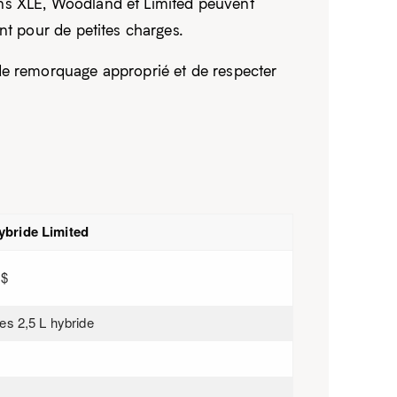
ons XLE, Woodland et Limited peuvent
ant pour de petites charges.
de remorquage approprié et de respecter
bride Limited
 $
res 2,5 L hybride