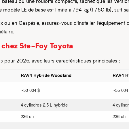
n bateau ou une roulotte compacte, sachez que les versi
Le modèle LE de base est limité à 794 kg (1 750 lb), suffis
x ou en Gaspésie, assurez-vous d’installer l’équipement 
étaire.
s chez Ste-Foy Toyota
 pour 2026, avec leurs caractéristiques principales :
RAV4 Hybride Woodland
RAV4 Hy
~50 004 $
~55 004
4 cylindres 2,5 L hybride
4 cylind
236 ch
236 ch