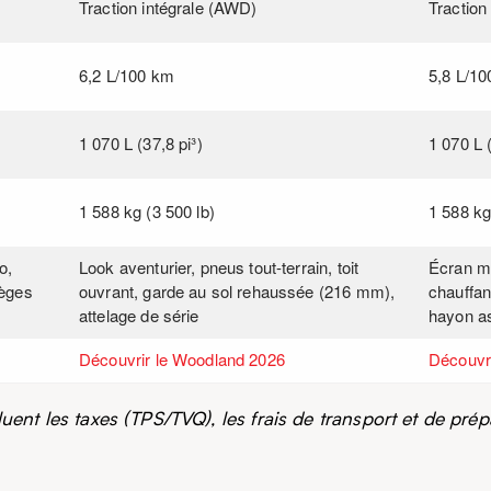
Traction intégrale (AWD)
Traction
6,2 L/100 km
5,8 L/1
1 070 L (37,8 pi³)
1 070 L (
1 588 kg (3 500 lb)
1 588 kg
o,
Look aventurier, pneus tout-terrain, toit
Écran mu
ièges
ouvrant, garde au sol rehaussée (216 mm),
chauffan
attelage de série
hayon as
Découvrir le Woodland 2026
Découvri
xcluent les taxes (TPS/TVQ), les frais de transport et de p