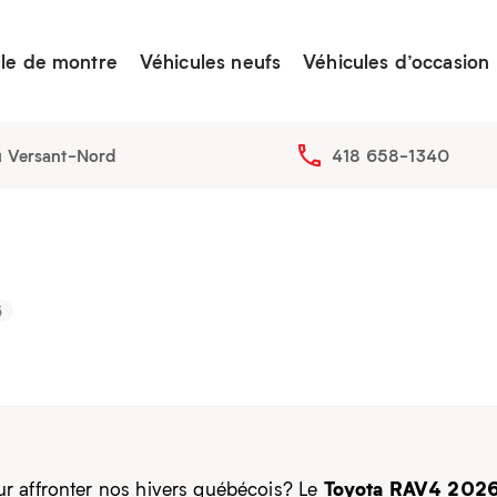
lle de montre
Véhicules neufs
Véhicules d’occasion
u Versant-Nord
418 658-1340
6
Toyota RAV4 202
r affronter nos hivers québécois? Le