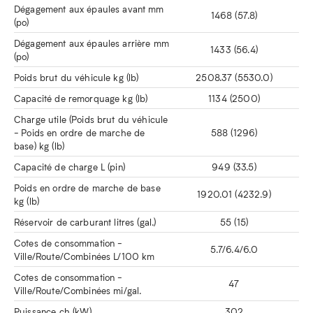
Dégagement aux épaules avant mm
1468 (57.8)
(po)
Dégagement aux épaules arrière mm
1433 (56.4)
(po)
Poids brut du véhicule kg (lb)
2508.37 (5530.0)
Capacité de remorquage kg (lb)
1134 (2500)
Charge utile (Poids brut du véhicule
- Poids en ordre de marche de
588 (1296)
base) kg (lb)
Capacité de charge L (pin)
949 (33.5)
Poids en ordre de marche de base
1920.01 (4232.9)
kg (lb)
Réservoir de carburant litres (gal.)
55 (15)
Cotes de consommation -
5.7/6.4/6.0
Ville/Route/Combinées L/100 km
Cotes de consommation -
47
Ville/Route/Combinées mi/gal.
Puissance ch (kW)
302