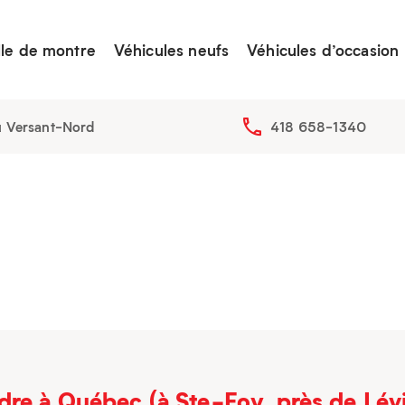
lle de montre
Véhicules neufs
Véhicules d’occasion
u Versant-Nord
418 658-1340
re à Québec (à Ste-Foy, près de Lévi