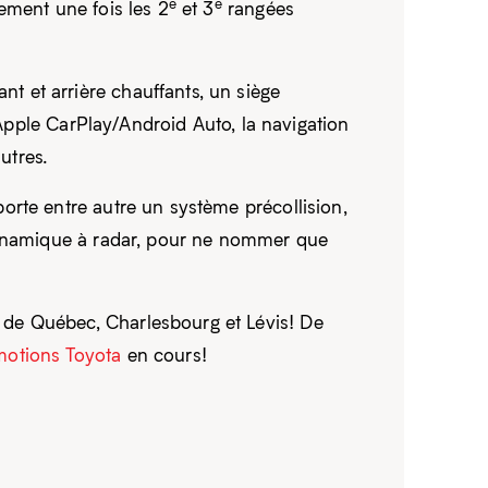
e
e
ement une fois les 2
et 3
rangées
 et arrière chauffants, un siège
 Apple CarPlay/Android Auto, la navigation
utres.
orte entre autre un système précollision,
 dynamique à radar, pour ne nommer que
 de Québec, Charlesbourg et Lévis! De
motions Toyota
en cours!