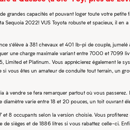
de grandes capacités et pouvant loger toute votre petite 
a Sequoia 2022! VUS Toyota robuste et spacieux, il en a
ssance s’élève à 381 chevaux et 401 lb-pi de couple, jumelé
uer une charge maximale variant entre 7000 et 7099 livr
R5, Limited et Platinum. Vous apprécierez également le sy
 si vous êtes un amateur de conduite tout terrain, un gr
ia à vendre se fera remarquer partout où vous passerez. D
le diamètre varie entre 18 et 20 pouces, un toit ouvrant é
 7 et 8 occupants selon la version choisie. Vous profitere
 de sièges et de 1886 litres si vous rabattez celle-ci. En