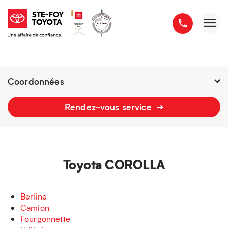
Coordonnées
Fermé :
7h - 18h
Rendez-vous service
2777 boulevard du Versant-Nord
418 658-1340
Toyota COROLLA
Berline
Camion
Fourgonnette