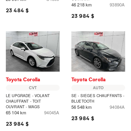
46 218 km
93890A
23 484 $
23 984 $
Toyota Corolla
Toyota Corolla
CVT
AUTO
LE UPGRADE - VOLANT
SE - SIEGES CHAUFFANTS -
CHAUFFANT - TOIT
BLUETOOTH
OUVRANT - MAGS
56 548 km
94084A
65 104 km
94045A
23 984 $
23 984 $