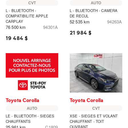
CVT
AUTO
L - BLUETOOTH -
L - BLUETOOTH - CAMERA
COMPATIBILITE APPLE
DE RECUL
CARPLAY
52 535 km
94263A
76 500 km
94301A
21 984 $
19 484 $
Toyota Corolla
Toyota Corolla
AUTO
CVT
LE - BLUETOOTH - SIEGES
XSE - SIEGES ET VOLANT
CHAUFFANTS
CHAUFFANT - TOIT
25 961 km
C1809
OUVRANT