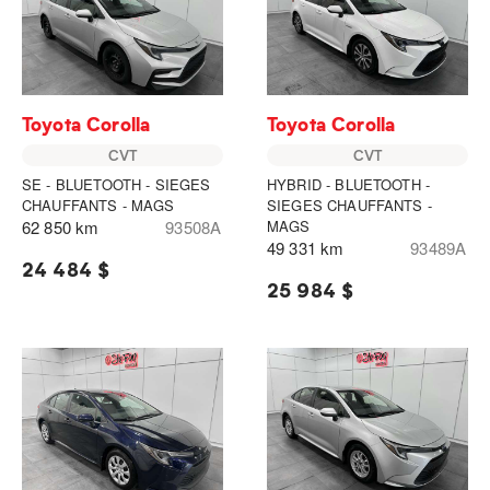
Toyota Corolla
Toyota Corolla
CVT
CVT
SE - BLUETOOTH - SIEGES
HYBRID - BLUETOOTH -
CHAUFFANTS - MAGS
SIEGES CHAUFFANTS -
62 850 km
93508A
MAGS
49 331 km
93489A
24 484 $
25 984 $