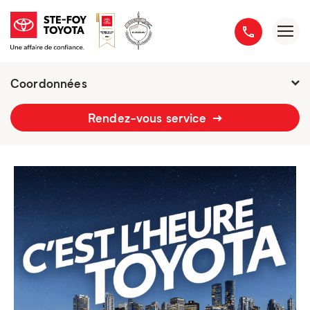
Coordonnées
2777 boulevard du Versant-Nord
Rendez-vous service
418 658-1340