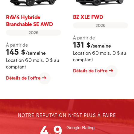
BZ XLE FWD
RAV4 Hybride
Branchable SE AWD
2026
2026
À partir de
131
$
À partir de
/semaine
145
$
/semaine
Location 60 mois, 0 $ au
comptant
Location 60 mois, 0 $ au
comptant
Détails de l'offre
Détails de l'offre
NOTRE RÉPUTATION N’EST PLUS À FAIRE
4.9
Google Rating