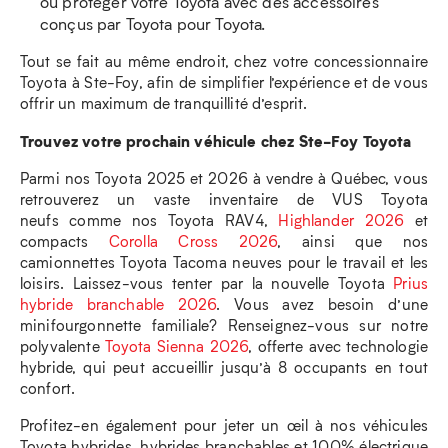
ou protéger votre Toyota avec des accessoires
conçus par Toyota pour Toyota.
Tout se fait au même endroit, chez votre concessionnaire
Toyota à Ste-Foy, afin de simplifier l’expérience et de vous
offrir un maximum de tranquillité d’esprit.
Trouvez votre prochain véhicule chez Ste-Foy Toyota
Parmi nos Toyota 2025 et 2026 à vendre à Québec, vous
retrouverez un vaste inventaire de VUS Toyota
neufs comme nos Toyota RAV4,
Highlander 2026
et
compacts
Corolla Cross 2026
, ainsi que nos
camionnettes Toyota Tacoma neuves pour le travail et les
loisirs. Laissez-vous tenter par la nouvelle Toyota
Prius
hybride branchable 2026
. Vous avez besoin d’une
minifourgonnette familiale? Renseignez-vous sur notre
polyvalente
Toyota Sienna 2026
, offerte avec technologie
hybride, qui peut accueillir jusqu’à 8 occupants en tout
confort.
Profitez-en également pour jeter un œil à nos véhicules
Toyota hybrides, hybrides branchables et 100% électrique