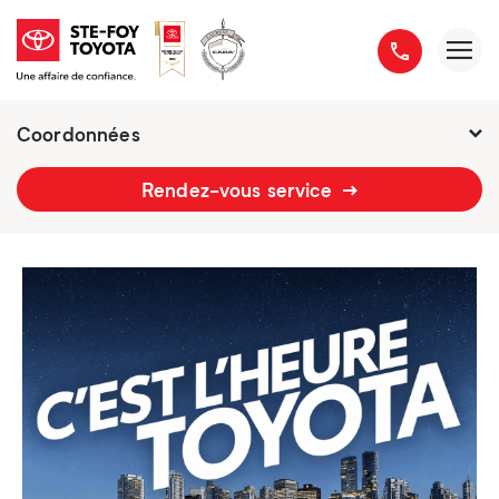
Coordonnées
2777 boulevard du Versant-Nord
Rendez-vous service
418 658-1340