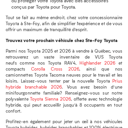
ou protéger votre Toyota avec des accessoires
conçus par Toyota pour Toyota.
Tout se fait au même endroit, chez votre concessionnaire
Toyota à Ste-Foy, afin de simplifier l’expérience et de vous
offrir un maximum de tranquillité d’esprit.
Trouvez votre prochain véhicule chez Ste-Foy Toyota
Parmi nos Toyota 2025 et 2026 à vendre à Québec, vous
retrouverez un vaste inventaire de VUS Toyota
neufs comme nos Toyota RAV4,
Highlander 2026
et
compacts
Corolla Cross 2026
, ainsi que nos
camionnettes Toyota Tacoma neuves pour le travail et les
loisirs. Laissez-vous tenter par la nouvelle Toyota
Prius
hybride branchable 2026
. Vous avez besoin d’une
minifourgonnette familiale? Renseignez-vous sur notre
polyvalente
Toyota Sienna 2026
, offerte avec technologie
hybride, qui peut accueillir jusqu’à 8 occupants en tout
confort.
Profitez-en également pour jeter un œil à nos véhicules
Toyota hybrides, hybrides branchables et 100% électrique