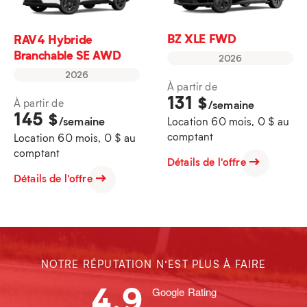
BZ XLE FWD
RAV4 Hybride
Branchable SE AWD
2026
2026
À partir de
131
$
À partir de
/semaine
145
$
/semaine
Location 60 mois, 0 $ au
comptant
Location 60 mois, 0 $ au
comptant
Détails de l'offre
Détails de l'offre
NOTRE RÉPUTATION N’EST PLUS À FAIRE
4.9
Google Rating