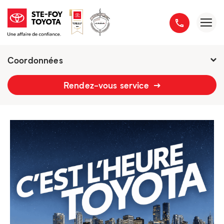
Coordonnées
2777 boulevard du Versant-Nord
Rendez-vous service
418 658-1340