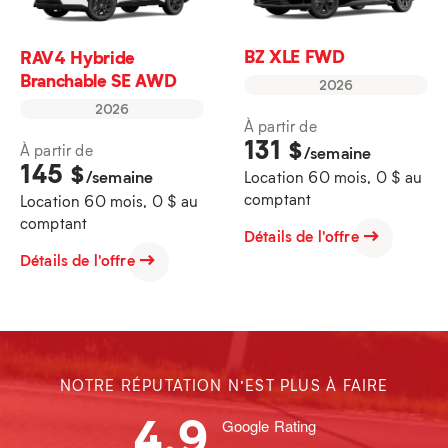
BZ XLE FWD
RAV4 Hybride
Branchable SE AWD
2026
2026
À partir de
131
$
À partir de
/semaine
145
$
/semaine
Location 60 mois, 0 $ au
comptant
Location 60 mois, 0 $ au
comptant
Détails de l'offre
Détails de l'offre
NOTRE RÉPUTATION N’EST PLUS À FAIRE
4.9
Google Rating