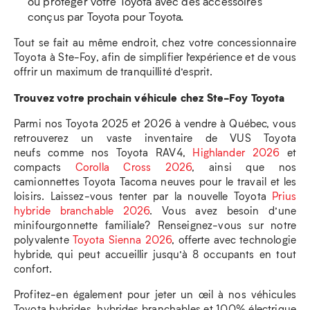
ou protéger votre Toyota avec des accessoires
conçus par Toyota pour Toyota.
Tout se fait au même endroit, chez votre concessionnaire
Toyota à Ste-Foy, afin de simplifier l’expérience et de vous
offrir un maximum de tranquillité d’esprit.
Trouvez votre prochain véhicule chez Ste-Foy Toyota
Parmi nos Toyota 2025 et 2026 à vendre à Québec, vous
retrouverez un vaste inventaire de VUS Toyota
neufs comme nos Toyota RAV4,
Highlander 2026
et
compacts
Corolla Cross 2026
, ainsi que nos
camionnettes Toyota Tacoma neuves pour le travail et les
loisirs. Laissez-vous tenter par la nouvelle Toyota
Prius
hybride branchable 2026
. Vous avez besoin d’une
minifourgonnette familiale? Renseignez-vous sur notre
polyvalente
Toyota Sienna 2026
, offerte avec technologie
hybride, qui peut accueillir jusqu’à 8 occupants en tout
confort.
Profitez-en également pour jeter un œil à nos véhicules
Toyota hybrides, hybrides branchables et 100% électrique