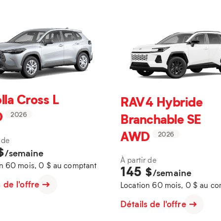
lla Cross L
RAV4 Hybride
D
Branchable SE
2026
AWD
2026
 de
$
/semaine
À partir de
n 60 mois, 0 $ au comptant
145
$
/semaine
s de l'offre
Location 60 mois, 0 $ au c
Détails de l'offre