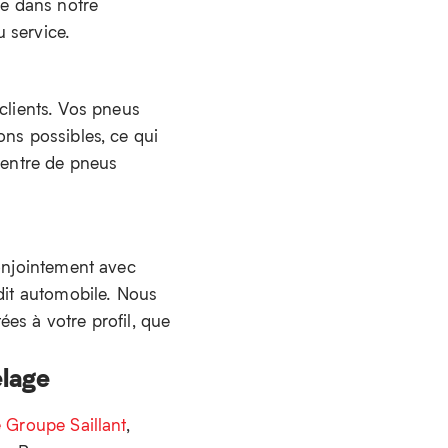
re dans notre
 service.
lients. Vos pneus
ons possibles, ce qui
 centre de pneus
conjointement avec
édit automobile. Nous
es à votre profil, que
elage
 Groupe Saillant
,