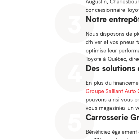
Augustin, Charlesbourg
concessionnaire Toyot
3
Notre entrepô
Nous disposons de pl
d’hiver et vos pneus t
optimise leur performa
Toyota à Québec, dir
4
Des solutions
En plus du financement
Groupe Saillant Auto 
pouvons ainsi vous pr
vous magasiniez un vé
5
Carrosserie Gr
Bénéficiez également 