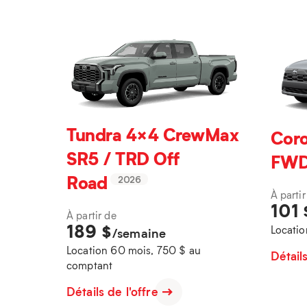
Tundra 4×4 CrewMax
Coro
SR5 / TRD Off
FW
Road
2026
À partir
101
À partir de
189
$
Locatio
/semaine
Location 60 mois, 750 $ au
Détail
comptant
Détails de l'offre