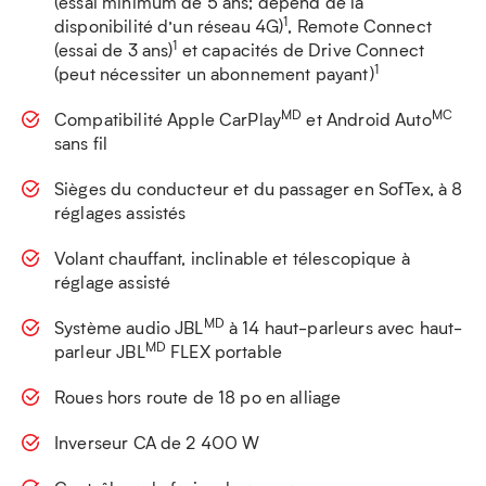
(essai minimum de 5 ans; dépend de la
1
disponibilité d’un réseau 4G)
, Remote Connect
1
(essai de 3 ans)
et capacités de Drive Connect
1
(peut nécessiter un abonnement payant)
MD
MC
Compatibilité Apple CarPlay
et Android Auto
sans fil
Sièges du conducteur et du passager en SofTex, à 8
réglages assistés
Volant chauffant, inclinable et télescopique à
réglage assisté
MD
Système audio JBL
à 14 haut-parleurs avec haut-
MD
parleur JBL
FLEX portable
Roues hors route de 18 po en alliage
Inverseur CA de 2 400 W