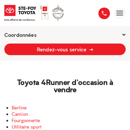
Coordonnées
Présentement ouvert jusqu'à
21h
Rendez-vous service
2777 boulevard du Versant-Nord
418 658-1340
Toyota 4Runner d’occasion à
vendre
Berline
Camion
Fourgonnette
Utilitaire sport