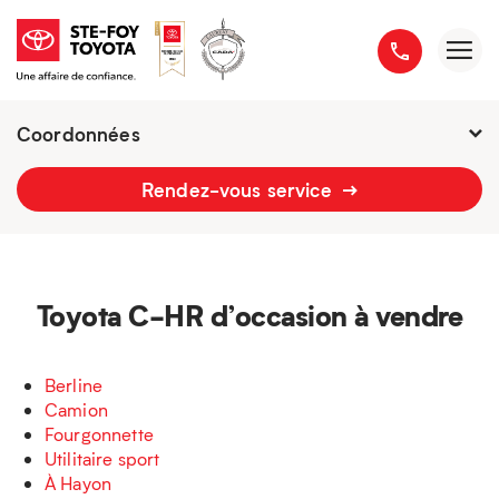
Coordonnées
Fermé : Ouverture
-
Rendez-vous service
2777 boulevard du Versant-Nord
418 658-1340
Toyota C-HR d’occasion à vendre
Berline
Camion
Fourgonnette
Utilitaire sport
À Hayon