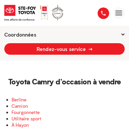
Coordonnées
Présentement ouvert jusqu'à
18h
Rendez-vous service
2777 boulevard du Versant-Nord
418 658-1340
Toyota Camry d’occasion à vendre
Berline
Camion
Fourgonnette
Utilitaire sport
À Hayon