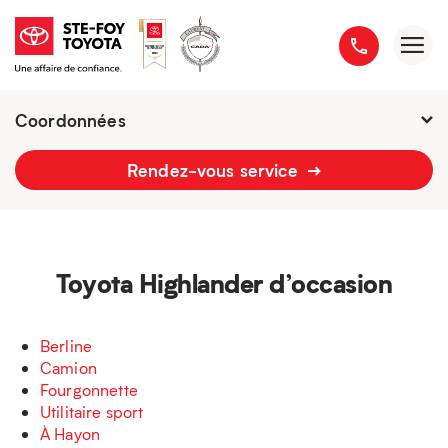
Coordonnées
Fermé : Ouverture
-
Rendez-vous service
2777 boulevard du Versant-Nord
418 658-1340
Toyota Highlander d’occasion
Berline
Camion
Fourgonnette
Utilitaire sport
À Hayon