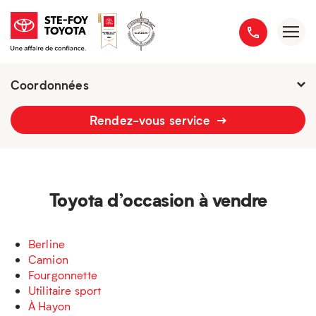
Coordonnées
Présentement ouvert jusqu'à
21h
Rendez-vous service
2777 boulevard du Versant-Nord
418 658-1340
Toyota d’occasion à vendre
Berline
Camion
Fourgonnette
Utilitaire sport
À Hayon