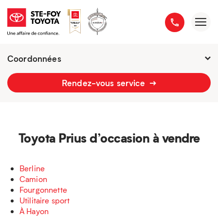
Coordonnées
Fermé : Ouverture
-
Rendez-vous service
2777 boulevard du Versant-Nord
418 658-1340
Toyota Prius d’occasion à vendre
Berline
Camion
Fourgonnette
Utilitaire sport
À Hayon