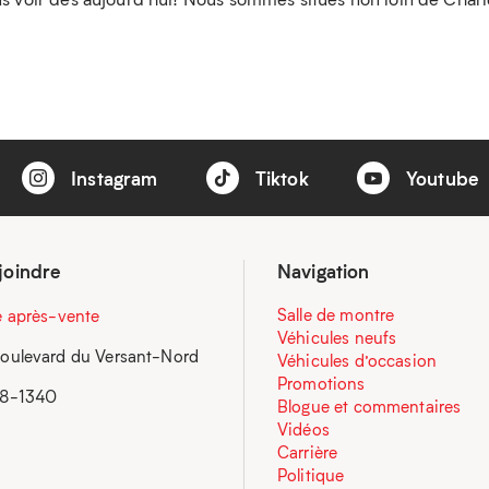
Instagram
Tiktok
Youtube
joindre
Navigation
Salle de montre
e après-vente
Véhicules neufs
oulevard du Versant-Nord
Véhicules d’occasion
Promotions
58-1340
Blogue et commentaires
Vidéos
Carrière
Politique