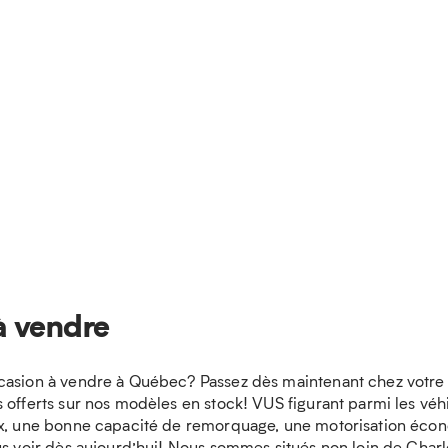
à vendre
casion à vendre à Québec? Passez dès maintenant chez votre c
 offerts sur nos modèles en stock! VUS figurant parmi les véhi
eux, une bonne capacité de remorquage, une motorisation éco
us voir dès aujourd’hui! Nous sommes situés non loin de Charl