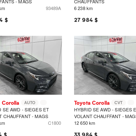
FANTS - MAGS
CHAUFFANTS
 km
93489A
6 238 km
4 $
27 984 $
 Corolla
Toyota Corolla
AUTO
CVT
 SE AWD - SIEGES ET
HYBRID SE AWD - SIEGES 
T CHAUFFANT - MAGS
VOLANT CHAUFFANT - MAG
 km
C1800
12 650 km
4 $
33 984 $