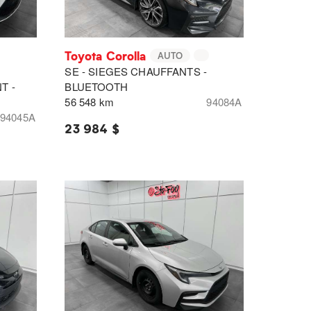
Toyota Corolla
AUTO
SE - SIEGES CHAUFFANTS -
T -
BLUETOOTH
56 548 km
94084A
94045A
23 984 $