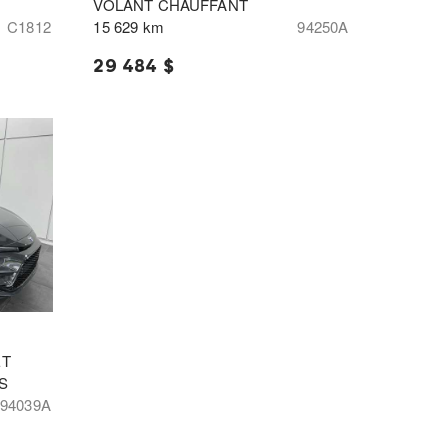
VOLANT CHAUFFANT
C1812
15 629 km
94250A
29 484 $
ET
S
94039A