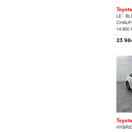
Toyota
LE - B
CHAUF
14 800
23 98
Toyota
HYBRID