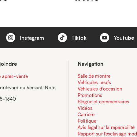
Instagram
Tiktok
Youtube
joindre
Navigation
Salle de montre
e après-vente
Véhicules neufs
oulevard du Versant-Nord
Véhicules d’occasion
Promotions
58-1340
Blogue et commentaires
Vidéos
Carrière
Politique
Avis légal sur la réparabilité
Rapport sur l’esclavage mo