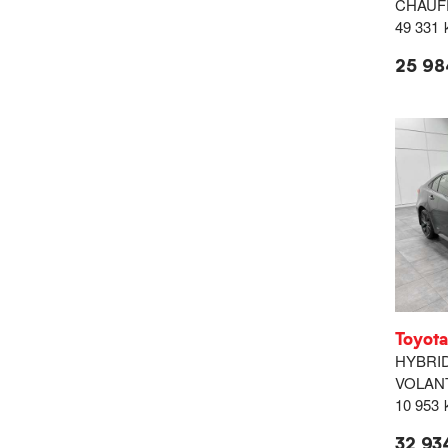
CHAUF
49 331
25 98
Toyota
HYBRID
VOLAN
10 953
32 93