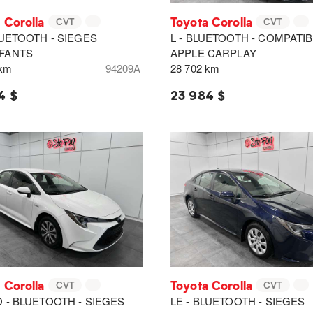
 Corolla
Toyota Corolla
CVT
CVT
LUETOOTH - SIEGES
L - BLUETOOTH - COMPATIB
FANTS
APPLE CARPLAY
 km
94209A
28 702 km
4 $
23 984 $
 Corolla
Toyota Corolla
CVT
CVT
 - BLUETOOTH - SIEGES
LE - BLUETOOTH - SIEGES