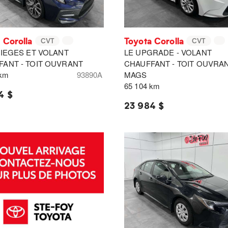
 Corolla
Toyota Corolla
CVT
CVT
SIEGES ET VOLANT
LE UPGRADE - VOLANT
FANT - TOIT OUVRANT
CHAUFFANT - TOIT OUVRAN
 km
93890A
MAGS
65 104 km
4 $
23 984 $