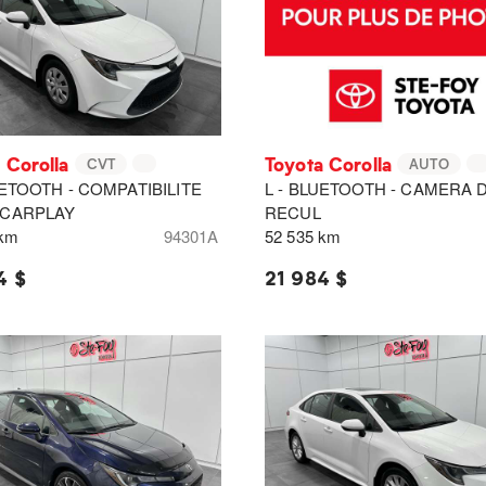
 Corolla
Toyota Corolla
CVT
AUTO
UETOOTH - COMPATIBILITE
L - BLUETOOTH - CAMERA 
 CARPLAY
RECUL
 km
94301A
52 535 km
4 $
21 984 $