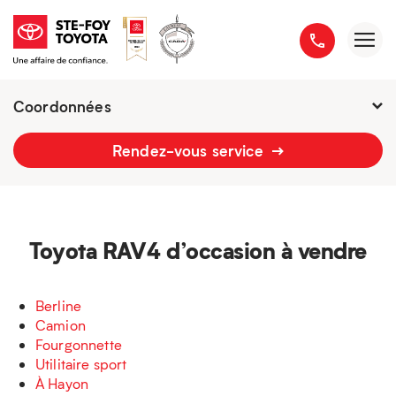
Coordonnées
Fermé : Ouverture
-
Rendez-vous service
2777 boulevard du Versant-Nord
418 658-1340
Toyota RAV4 d’occasion à vendre
Berline
Camion
Fourgonnette
Utilitaire sport
À Hayon