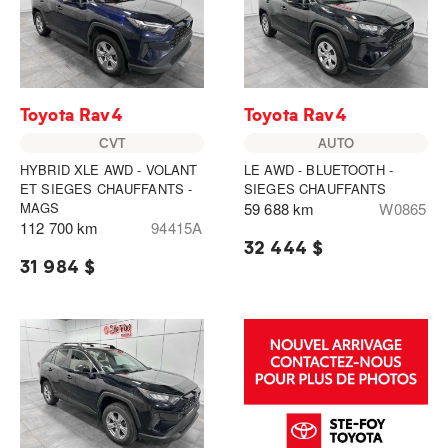
Toyota Rav4
Toyota Rav4
CVT
AUTO
HYBRID XLE AWD - VOLANT
LE AWD - BLUETOOTH -
ET SIEGES CHAUFFANTS -
SIEGES CHAUFFANTS
MAGS
59 688 km
W0865
112 700 km
94415A
32 444 $
31 984 $