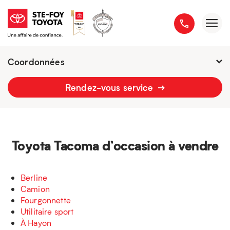
Coordonnées
Fermé : Ouverture
-
Rendez-vous service
2777 boulevard du Versant-Nord
418 658-1340
Toyota Tacoma d’occasion à vendre
Berline
Camion
Fourgonnette
Utilitaire sport
À Hayon