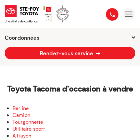
Coordonnées
Présentement ouvert jusqu'à
18h
Rendez-vous service
2777 boulevard du Versant-Nord
418 658-1340
Toyota Tacoma d’occasion à vendre
Berline
Camion
Fourgonnette
Utilitaire sport
À Hayon