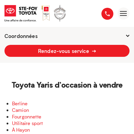
Coordonnées
Fermé : Ouverture
-
Rendez-vous service
2777 boulevard du Versant-Nord
418 658-1340
Toyota Yaris d’occasion à vendre
Berline
Camion
Fourgonnette
Utilitaire sport
À Hayon