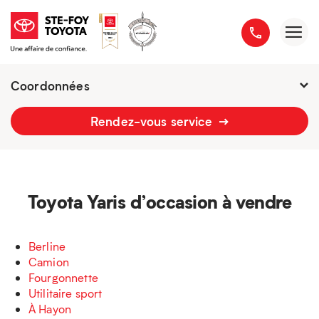
Coordonnées
Fermé :
7h - 21h
Rendez-vous service
2777 boulevard du Versant-Nord
418 658-1340
Toyota Yaris d’occasion à vendre
Berline
Camion
Fourgonnette
Utilitaire sport
À Hayon