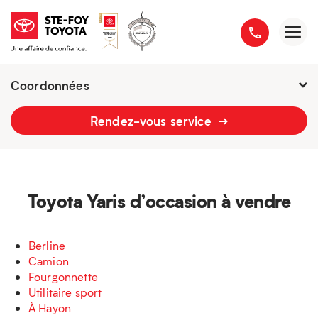
Coordonnées
Fermé : Ouverture
-
Rendez-vous service
2777 boulevard du Versant-Nord
418 658-1340
Toyota Yaris d’occasion à vendre
Berline
Camion
Fourgonnette
Utilitaire sport
À Hayon