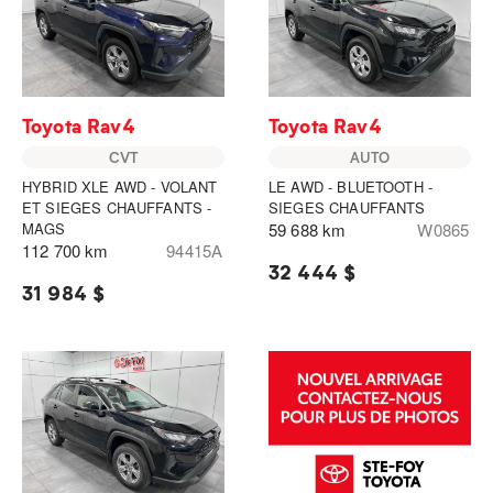
Toyota Rav4
Toyota Rav4
CVT
AUTO
HYBRID XLE AWD - VOLANT
LE AWD - BLUETOOTH -
ET SIEGES CHAUFFANTS -
SIEGES CHAUFFANTS
MAGS
59 688 km
W0865
112 700 km
94415A
32 444 $
31 984 $