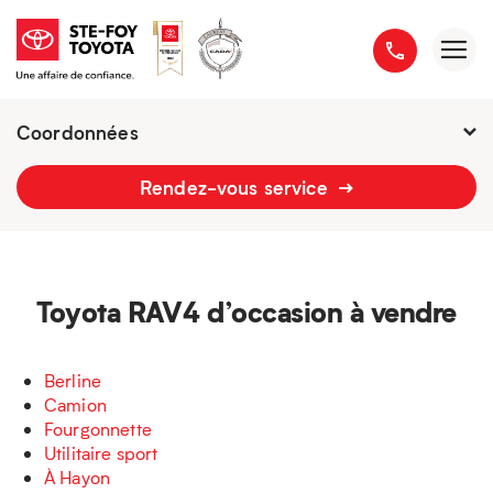
Coordonnées
Fermé : samedi
-
Rendez-vous service
2777 boulevard du Versant-Nord
418 658-1340
Toyota RAV4 d’occasion à vendre
Berline
Camion
Fourgonnette
Utilitaire sport
À Hayon