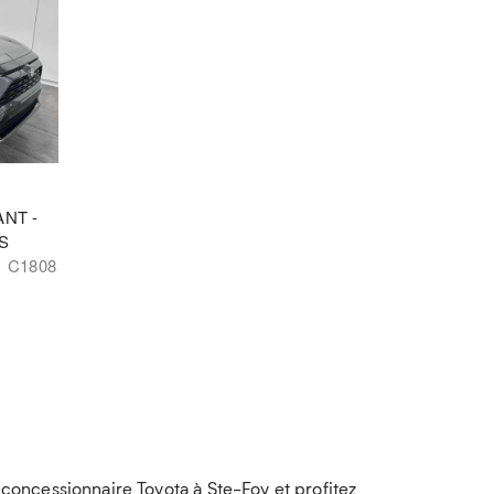
ANT -
S
C1808
oncessionnaire Toyota à Ste-Foy et profitez