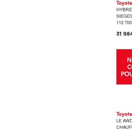
Toyot
HYBRID
SIEGE
112 70
31 98
Toyot
LE AWD
CHAUF