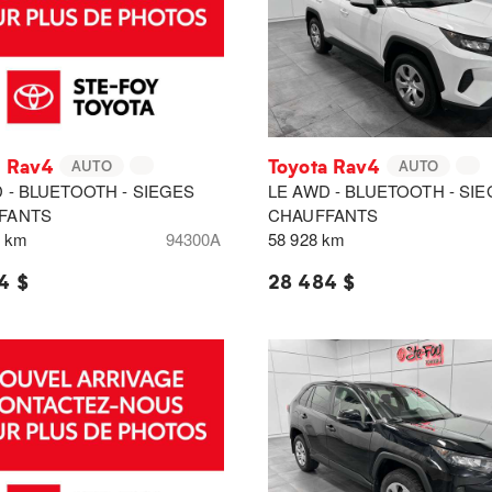
a Rav4
Toyota Rav4
AUTO
AUTO
 - BLUETOOTH - SIEGES
LE AWD - BLUETOOTH - SI
FANTS
CHAUFFANTS
0 km
94300A
58 928 km
4 $
28 484 $