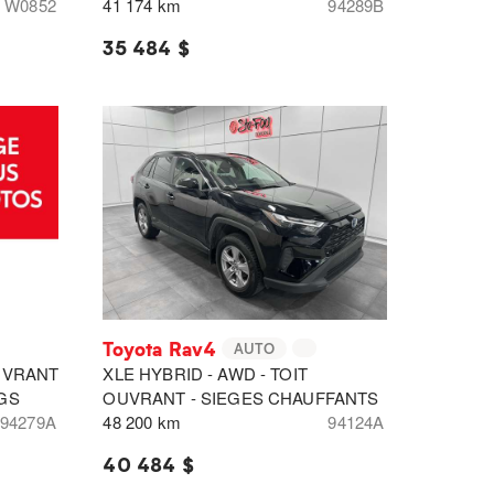
W0852
41 174 km
94289B
35 484 $
Toyota Rav4
AUTO
OUVRANT
XLE HYBRID - AWD - TOIT
GS
OUVRANT - SIEGES CHAUFFANTS
94279A
48 200 km
94124A
40 484 $