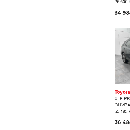
25 600
34 98
Toyot
XLE PR
OUVRA
55 195
36 48