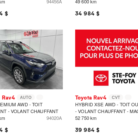
 km
94456A
49 600 km
4 $
34 984 $
a Rav4
Toyota Rav4
AUTO
CVT
EMIUM AWD - TOIT
HYBRID XSE AWD - TOIT 
NT - VOLANT CHAUFFANT
- VOLANT CHAUFFANT - MA
 km
94020A
52 750 km
4 $
39 984 $