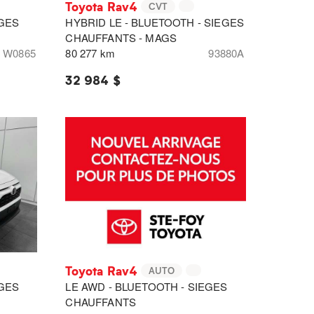
Toyota Rav4
CVT
EGES
HYBRID LE - BLUETOOTH - SIEGES
CHAUFFANTS - MAGS
W0865
80 277 km
93880A
32 984 $
Toyota Rav4
AUTO
EGES
LE AWD - BLUETOOTH - SIEGES
CHAUFFANTS