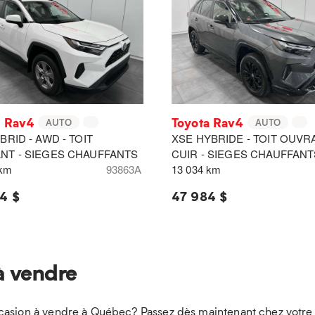
a Rav4
Toyota Rav4
AUTO
AUTO
BRID - AWD - TOIT
XSE HYBRIDE - TOIT OUVR
NT - SIEGES CHAUFFANTS
CUIR - SIEGES CHAUFFANT
 km
93863A
13 034 km
4 $
47 984 $
à vendre
casion à vendre à Québec? Passez dès maintenant chez votre c