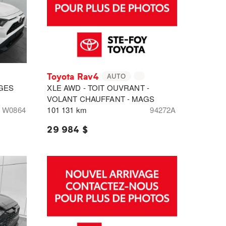
Toyota Rav4
AUTO
EGES
XLE AWD - TOIT OUVRANT -
VOLANT CHAUFFANT - MAGS
W0864
101 131 km
94272A
29 984 $