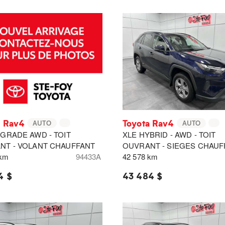
a Rav4
Toyota Rav4
AUTO
AUTO
GRADE AWD - TOIT
XLE HYBRID - AWD - TOIT
NT - VOLANT CHAUFFANT
OUVRANT - SIEGES CHAUF
 km
94433A
42 578 km
4 $
43 484 $