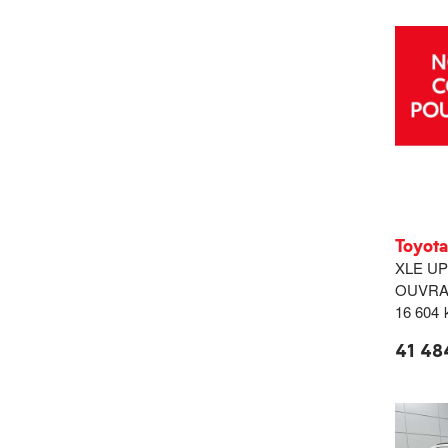
Toyot
XLE UP
OUVRA
16 604
41 48