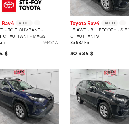
a Rav4
Toyota Rav4
AUTO
AUTO
D - TOIT OUVRANT -
LE AWD - BLUETOOTH - SI
T CHAUFFANT - MAGS
CHAUFFANTS
 km
94431A
85 987 km
4 $
30 984 $