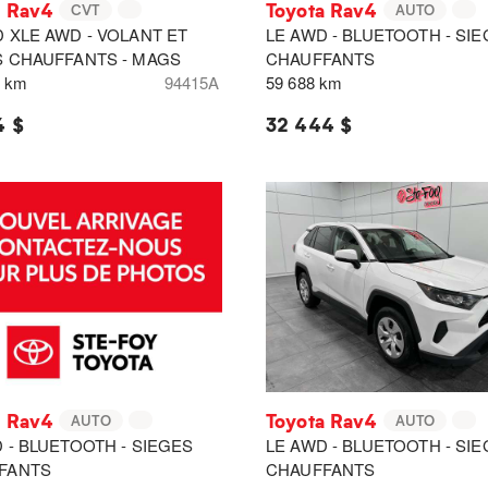
a Rav4
Toyota Rav4
CVT
AUTO
 XLE AWD - VOLANT ET
LE AWD - BLUETOOTH - SI
S CHAUFFANTS - MAGS
CHAUFFANTS
0 km
94415A
59 688 km
4 $
32 444 $
a Rav4
Toyota Rav4
AUTO
AUTO
 - BLUETOOTH - SIEGES
LE AWD - BLUETOOTH - SI
FANTS
CHAUFFANTS