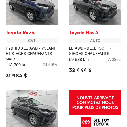
Toyota Rav4
Toyota Rav4
CVT
AUTO
HYBRID XLE AWD - VOLANT
LE AWD - BLUETOOTH -
ET SIEGES CHAUFFANTS -
SIEGES CHAUFFANTS
MAGS
59 688 km
W0865
112 700 km
94415A
32 444 $
31 984 $