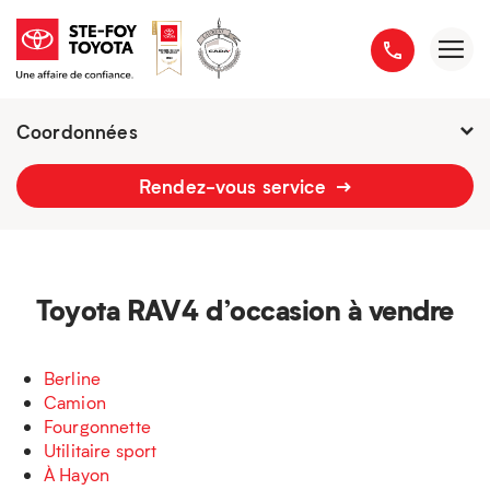
Coordonnées
Fermé : Ouverture
-
Rendez-vous service
2777 boulevard du Versant-Nord
418 658-1340
Toyota RAV4 d’occasion à vendre
Berline
Camion
Fourgonnette
Utilitaire sport
À Hayon