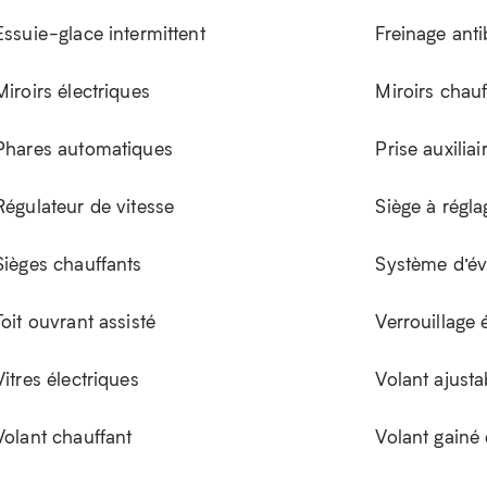
Essuie-glace intermittent
Freinage ant
Miroirs électriques
Miroirs chauf
Phares automatiques
Prise auxiliai
Régulateur de vitesse
Siège à régla
Sièges chauffants
Système d’év
Toit ouvrant assisté
Verrouillage 
Vitres électriques
Volant ajusta
Volant chauffant
Volant gainé 