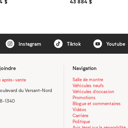
4 $
43 884 $
Instagram
Tiktok
Youtube
joindre
Navigation
Salle de montre
e après-vente
Véhicules neufs
oulevard du Versant-Nord
Véhicules d’occasion
Promotions
58-1340
Blogue et commentaires
Vidéos
Carrière
Politique
Avis légal sur la réparabilité