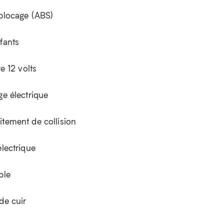
iblocage (ABS)
fants
re 12 volts
ge électrique
itement de collision
électrique
ble
de cuir