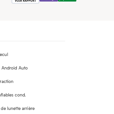
ecul
é Android Auto
raction
flables cond.
de lunette arrière