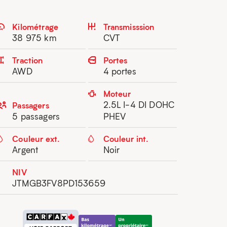
Kilométrage
Transmisssion
38 975 km
CVT
Traction
Portes
AWD
4 portes
Moteur
2.5L I-4 DI DOHC
Passagers
5 passagers
PHEV
Couleur ext.
Couleur int.
Argent
Noir
NIV
JTMGB3FV8PD153659